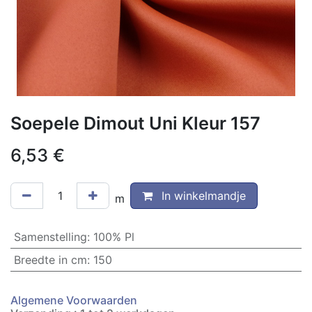
Soepele Dimout Uni Kleur 157
6,53
€
In winkelmandje
m
Samenstelling
:
100% Pl
Breedte in cm
:
150
Algemene Voorwaarden