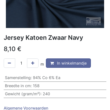
Jersey Katoen Zwaar Navy
8,10
€
In winkelmandje
m
Samenstelling
:
94% Co 6% Ea
Breedte in cm
:
158
Gewicht (gram/m²)
:
240
Algemene Voorwaarden