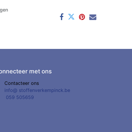
agen
onnecteer met ons
Contacteer ons
info@
stoffenverkempinck.be
0
59 505659