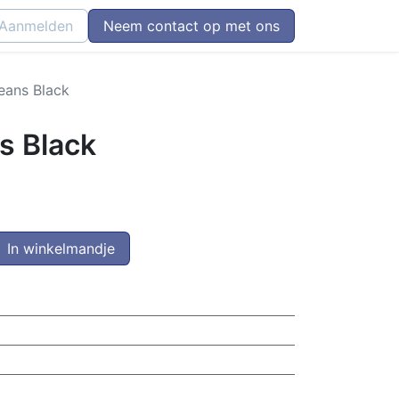
Aanmelden
Neem contact op met ons
eans Black
s Black
In winkelmandje