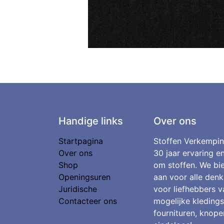
Handige links
Over ons
Startpagina
Stoffen Verkempin
Over ons
30 jaar ervaring e
Shop
om stoffen. We bie
Openingsuren
aan voor alle denk
Juridische
voor liefhebbers v
Contacteer ons
mogelijke kledings
fournituren, knopen