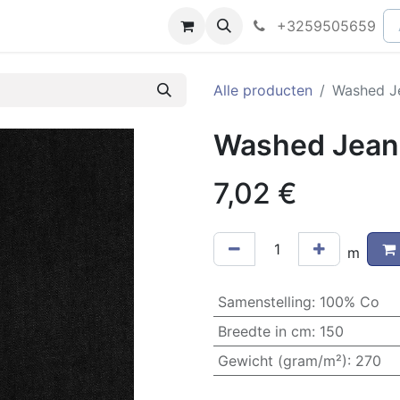
peningsuren
Faq
+3259505659
Alle producten
Washed J
Washed Jean
7,02
€
m
Samenstelling
:
100% Co
Breedte in cm
:
150
Gewicht (gram/m²)
:
270