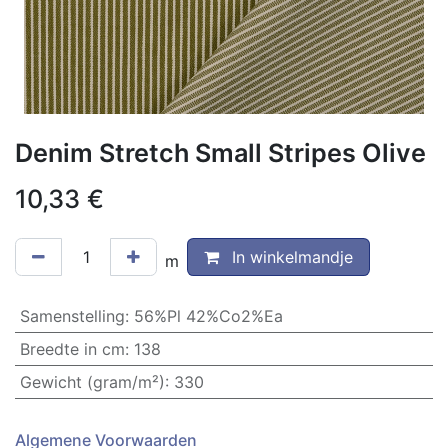
Denim Stretch Small Stripes Olive
10,33
€
In winkelmandje
m
Samenstelling
:
56%Pl 42%Co2%Ea
Breedte in cm
:
138
Gewicht (gram/m²)
:
330
Algemene Voorwaarden