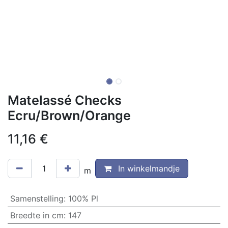
Matelassé Checks
Ecru/Brown/Orange
11,16
€
In winkelmandje
m
Samenstelling
:
100% Pl
Breedte in cm
:
147