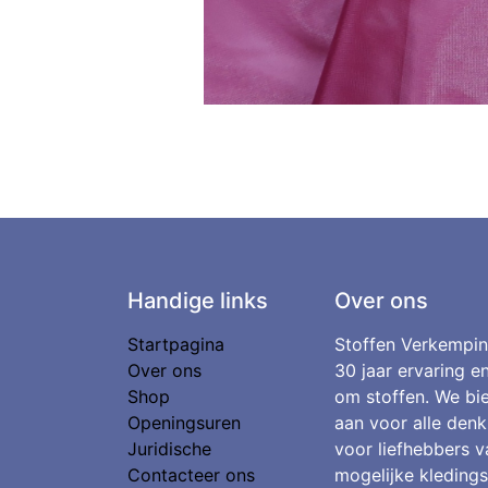
Handige links
Over ons
Startpagina
Stoffen Verkempin
Over ons
30 jaar ervaring e
Shop
om stoffen. We bie
Openingsuren
aan voor alle denk
Juridische
voor liefhebbers v
Contacteer ons
mogelijke kledings