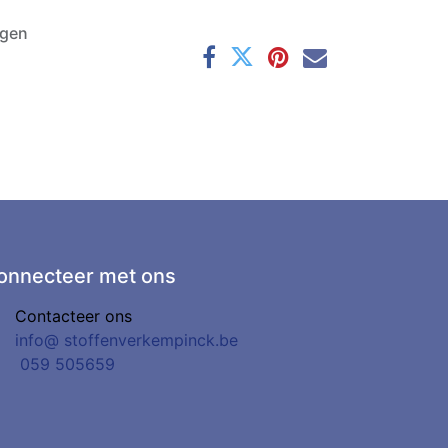
agen
onnecteer met ons
Contacteer ons
info@
stoffenverkempinck.be
0
59 505659