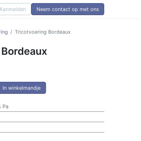
Aanmelden
Neem contact op met ons
ring
Tricotvoering Bordeaux
g Bordeaux
In winkelmandje
 Pa