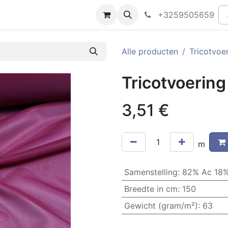
peningsuren
Faq
+3259505659
Alle producten
Tricotvoe
Tricotvoerin
3,51
€
m
Samenstelling
:
82% Ac 18%
Breedte in cm
:
150
Gewicht (gram/m²)
:
63