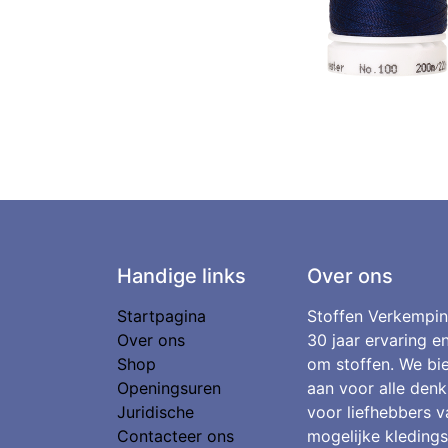
Handige links
Over ons
Startpagina
Stoffen Verkempin
Over ons
30 jaar ervaring e
Shop
om stoffen. We bie
Openingsuren
aan voor alle denk
Juridische
voor liefhebbers v
Contacteer ons
mogelijke kledings