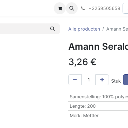
peningsuren
Faq
+3259505659
Alle producten
Amann Se
Amann Seral
3,26
€
Stuk
Samenstelling
:
100% polye
Lengte
:
200
Merk
:
Mettler