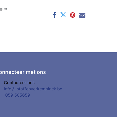
agen
onnecteer met ons
Contacteer ons
info@
stoffenverkempinck.be
0
59 505659