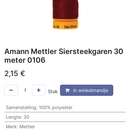
Amann Mettler Siersteekgaren 30
meter 0106
2,15
€
In winkelmandje
Stuk
Samenstelling
:
100% polyester
Lengte
:
30
Merk
:
Mettler