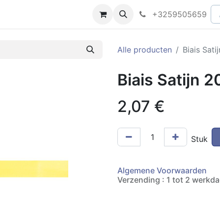
peningsuren
Faq
+3259505659
Alle producten
Biais Sat
Biais Satijn
2,07
€
Stuk
Algemene Voorwaarden
Verzending : 1 tot 2 werkd