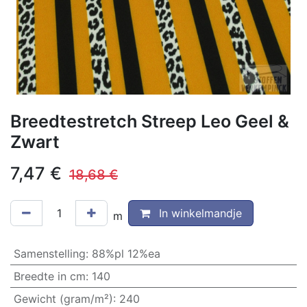
Breedtestretch Streep Leo Geel &
Zwart
7,47
€
18,68
€
In winkelmandje
m
Samenstelling
:
88%pl 12%ea
Breedte in cm
:
140
Gewicht (gram/m²)
:
240