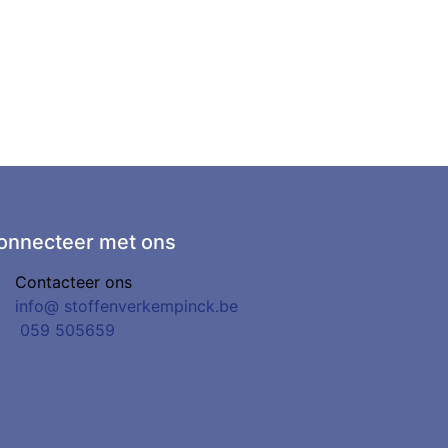
onnecteer met ons
Contacteer ons
info@
stoffenverkempinck.be
0
59 505659