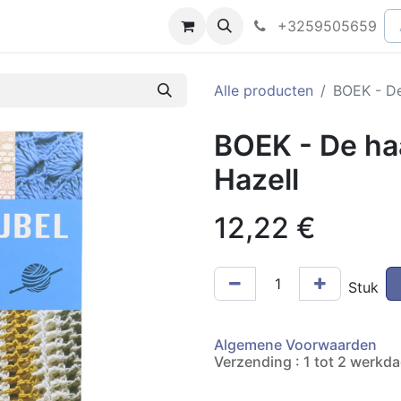
peningsuren
Faq
+3259505659
Alle producten
BOEK - De
BOEK - De haa
Hazell
12,22
€
Stuk
Algemene Voorwaarden
Verzending : 1 tot 2 werkd