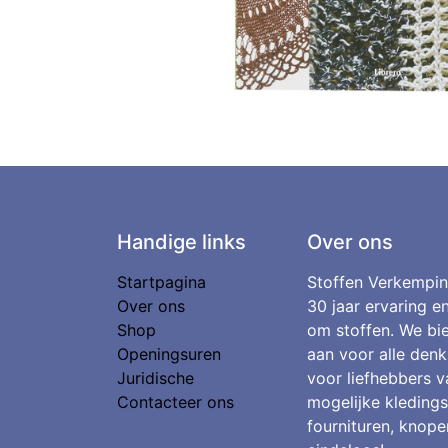
Handige links
Over ons
Startpagina
Stoffen Verkempin
Over ons
30 jaar ervaring e
Shop
om stoffen. We bie
Openingsuren
aan voor alle denk
Juridische
voor liefhebbers v
Contacteer ons
mogelijke kledings
fournituren, knopen