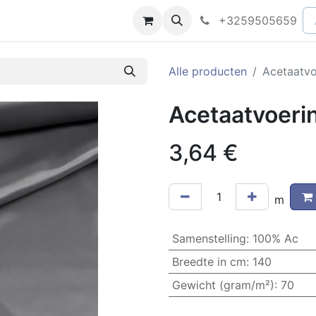
peningsuren
Faq
+3259505659
Alle producten
Acetaatvo
Acetaatvoerin
3,64
€
m
Samenstelling
:
100% Ac
Breedte in cm
:
140
Gewicht (gram/m²)
:
70