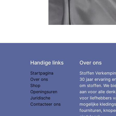
Handige links
Over ons
Startpagina
Stoffen Verkempin
Over ons
30 jaar ervaring e
Shop
om stoffen. We bie
Openingsuren
aan voor alle denk
Juridische
voor liefhebbers v
Contacteer ons
mogelijke kledings
fournituren, knopen