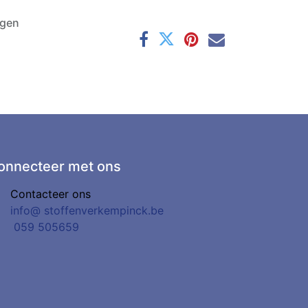
agen
onnecteer met ons
Contacteer ons
info@
stoffenverkempinck.be
0
59 505659