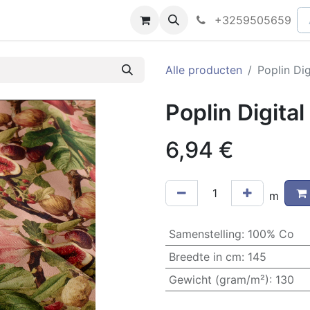
peningsuren
Faq
+3259505659
Alle producten
Poplin Dig
Poplin Digital
6,94
€
m
Samenstelling
:
100% Co
Breedte in cm
:
145
Gewicht (gram/m²)
:
130