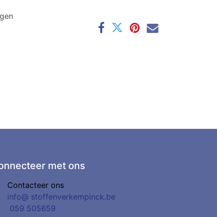
agen
onnecteer met ons
Contacteer ons
info@
stoffenverkempinck.be
0
59 505659