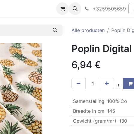
peningsuren
Faq
+3259505659
Alle producten
Poplin Di
Poplin Digita
6,94
€
m
Samenstelling
:
100% Co
Breedte in cm
:
145
Gewicht (gram/m²)
:
130