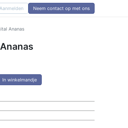
Aanmelden
Neem contact op met ons
gital Ananas
l Ananas
In winkelmandje