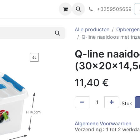
peningsuren
Faq
+3259505659
Alle producten
Opbergen
Q-line naaidoos met inz
Q-line naaido
(30x20x14,5
11,40
€
Stuk
Algemene Voorwaarden
Verzending : 1 tot 2 werkd