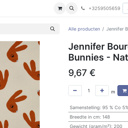
peningsuren
Faq
+3259505659
Alle producten
Jennifer 
Jennifer Bou
Bunnies - Nat
9,67
€
m
Samenstelling
:
95 % Co 5
Breedte in cm
:
148
Gewicht (gram/m²)
:
200