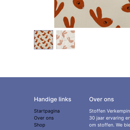
Handige links
Over ons
Startpagina
Stoffen Verkempin
Over ons
30 jaar ervaring e
Shop
om stoffen. We bie