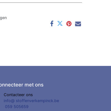
agen
onnecteer met ons
Contacteer ons
info@
stoffenverkempinck.be
0
59 505659