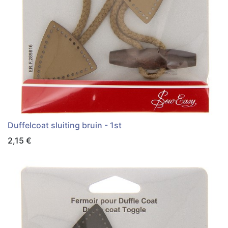
Duffelcoat sluiting bruin - 1st
2,15
€