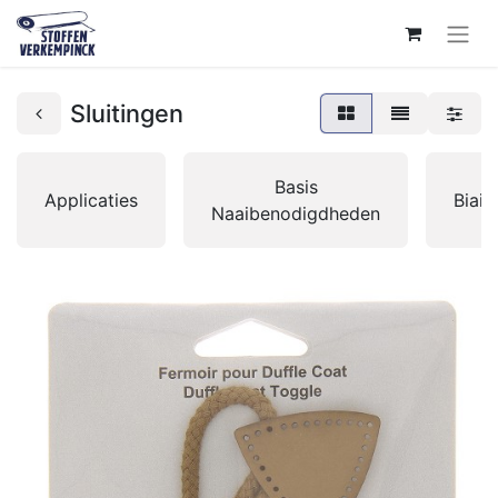
Sluitingen
Basis
Applicaties
Biai
Naaibenodigdheden