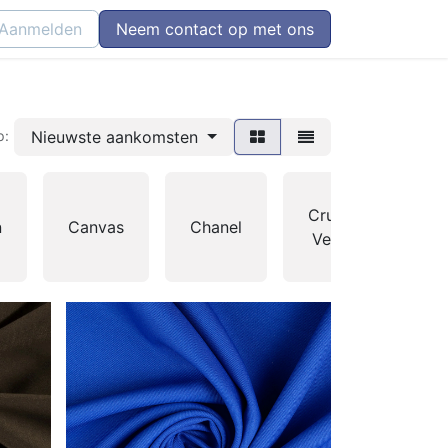
Aanmelden
Neem contact op met ons
Nieuwste aankomsten
p:
Crushed
n
Canvas
Chanel
Velours
S