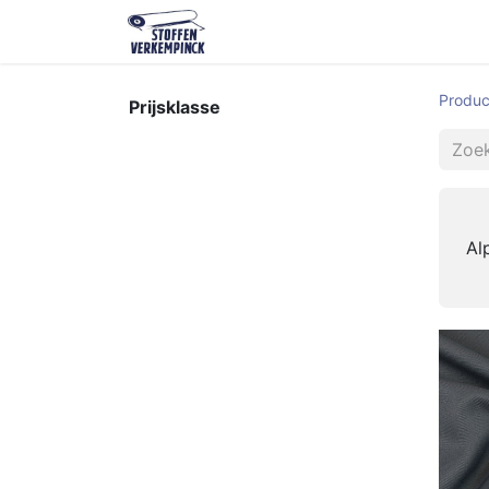
Shop
Contact
Over ons
O
Produc
Prijsklasse
Al