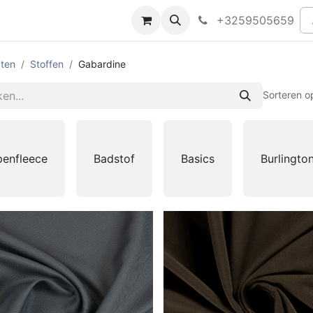
peningsuren
Faq
+3259505659
ten
Stoffen
Gabardine
Sorteren o
penfleece
Badstof
Basics
Burlingto