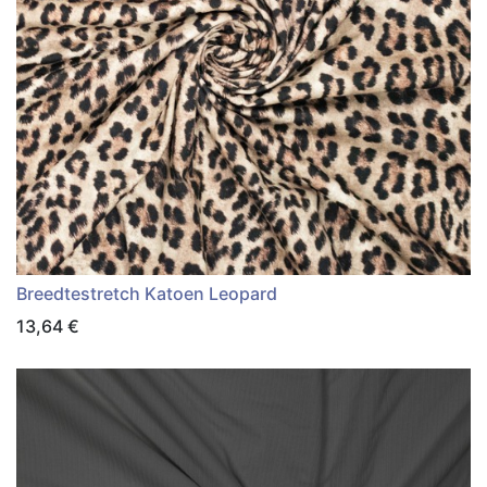
Breedtestretch Katoen Leopard
13,64
€