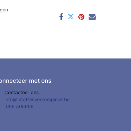
agen
onnecteer met ons
Contacteer ons
info@
stoffenverkempinck.be
0
59 505659