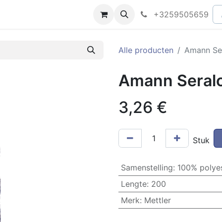
peningsuren
Faq
+3259505659
Alle producten
Amann Se
Amann Seral
3,26
€
Stuk
Samenstelling
:
100% polye
Lengte
:
200
Merk
:
Mettler