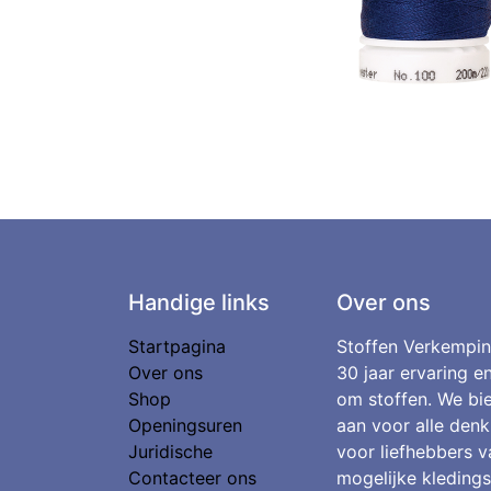
Handige links
Over ons
Startpagina
Stoffen Verkempin
Over ons
30 jaar ervaring e
Shop
om stoffen. We bie
Openingsuren
aan voor alle denk
Juridische
voor liefhebbers v
Contacteer ons
mogelijke kledings