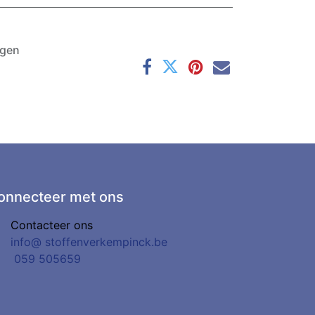
agen
onnecteer met ons
Contacteer ons
info@
stoffenverkempinck.be
0
59 505659