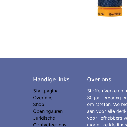
Handige links
Over ons
Startpagina
Stoffen Verkempin
Over ons
30 jaar ervaring e
Shop
om stoffen. We bie
Openingsuren
aan voor alle denk
Juridische
voor liefhebbers v
Contacteer ons
mogelijke kledings