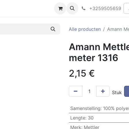
peningsuren
Faq
+3259505659
Alle producten
Amann Met
Amann Mettle
meter 1316
2,15
€
Stuk
Samenstelling
:
100% polye
Lengte
:
30
Merk
:
Mettler