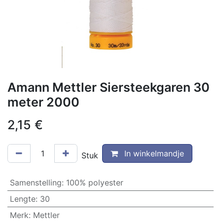
Amann Mettler Siersteekgaren 30
meter 2000
2,15
€
In winkelmandje
Stuk
Samenstelling
:
100% polyester
Lengte
:
30
Merk
:
Mettler