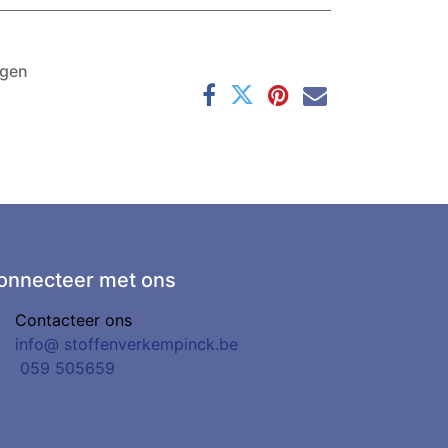
agen
onnecteer met ons
Contacteer ons
info@
stoffenverkempinck.be
0
59 505659