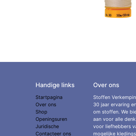
Handige links
Over ons
Startpagina
Stoffen Verkempin
Over ons
30 jaar ervaring e
Shop
om stoffen. We bie
Openingsuren
aan voor alle denk
Juridische
voor liefhebbers v
Contacteer ons
mogelijke kledings