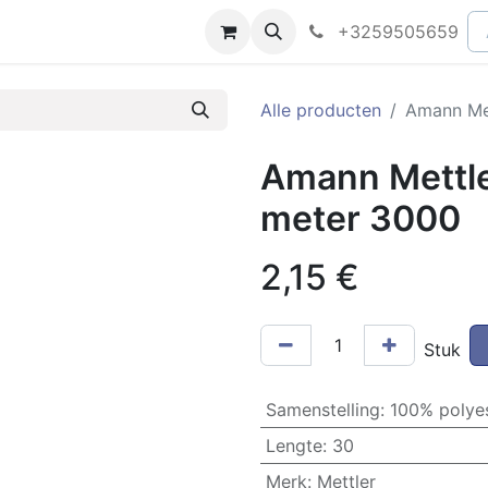
peningsuren
Faq
+3259505659
Alle producten
Amann Met
Amann Mettle
meter 3000
2,15
€
Stuk
Samenstelling
:
100% polye
Lengte
:
30
Merk
:
Mettler