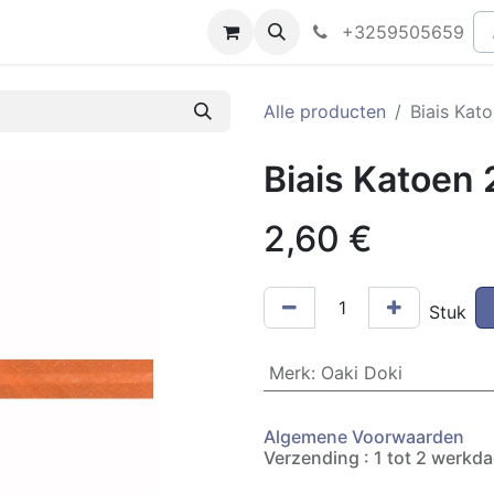
peningsuren
Faq
+3259505659
Alle producten
Biais Ka
Biais Katoen
2,60
€
Stuk
Merk
:
Oaki Doki
Algemene Voorwaarden
Verzending : 1 tot 2 werkd