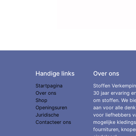
Handige links
Over ons
Startpagina
Stoffen Verkempin
Over ons
30 jaar ervaring e
Shop
om stoffen. We bie
Openingsuren
aan voor alle denk
Juridische
voor liefhebbers v
Contacteer ons
mogelijke kledings
fournituren, knopen