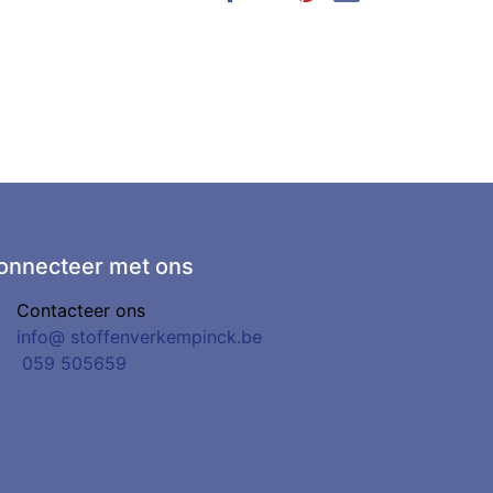
onnecteer met ons
Contacteer ons
info@
stoffenverkempinck.be
0
59 505659