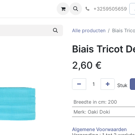
peningsuren
Faq
+3259505659
Alle producten
Biais Tri
Biais Tricot 
2,60
€
Stuk
Breedte in cm
:
200
Merk
:
Oaki Doki
Algemene Voorwaarden