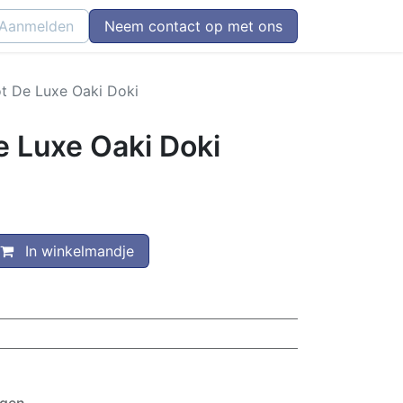
Aanmelden
Neem contact op met ons
cot De Luxe Oaki Doki
De Luxe Oaki Doki
In winkelmandje