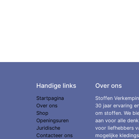
Handige links
Over ons
Startpagina
Stoffen Verkempin
Over ons
30 jaar ervaring e
Shop
om stoffen. We bie
Openingsuren
aan voor alle denk
Juridische
voor liefhebbers v
Contacteer ons
mogelijke kledings