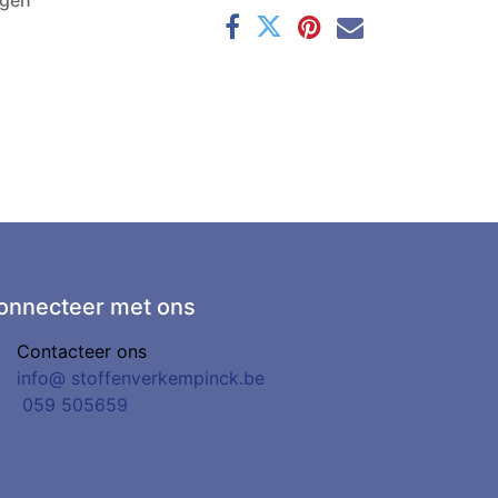
agen
onnecteer met ons
Contacteer ons
info@
stoffenverkempinck.be
0
59 505659