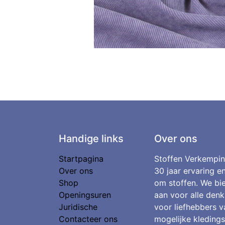
Handige links
Over ons
Startpagina
Stoffen Verkempin
Over ons
30 jaar ervaring e
Shop
om stoffen. We bie
Openingsuren
aan voor alle denk
Juridische
voor liefhebbers v
Contacteer ons
mogelijke kledings