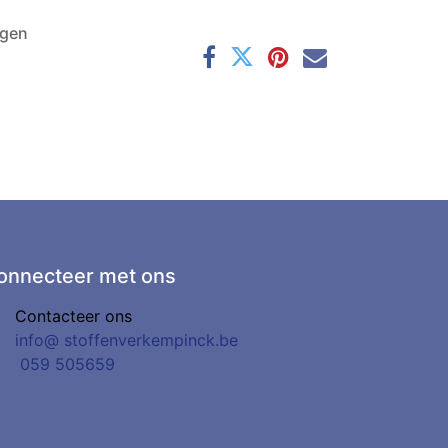
agen
onnecteer met ons
Contacteer ons
info@
stoffenverkempinck.be
0
59 505659