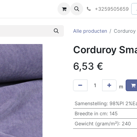
peningsuren
Faq
+3259505659
Alle producten
Corduroy 
Corduroy Smal
6,53
€
m
Samenstelling
:
98%Pl 2%E
Breedte in cm
:
145
Gewicht (gram/m²)
:
240