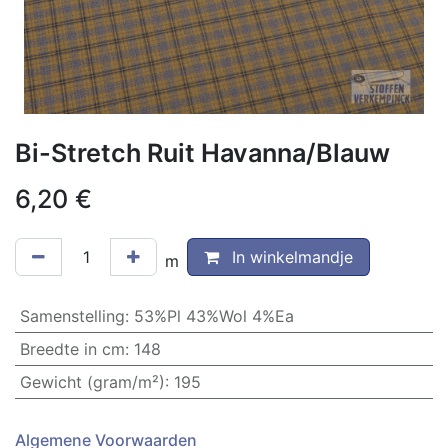
Bi-Stretch Ruit Havanna/Blauw
6,20
€
In winkelmandje
m
Samenstelling
:
53%Pl 43%Wol 4%Ea
Breedte in cm
:
148
Gewicht (gram/m²)
:
195
Algemene Voorwaarden