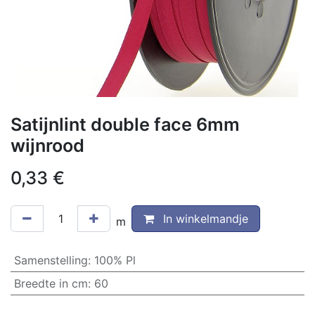
Satijnlint double face 6mm
wijnrood
0,33
€
In winkelmandje
m
Samenstelling
:
100% Pl
Breedte in cm
:
60