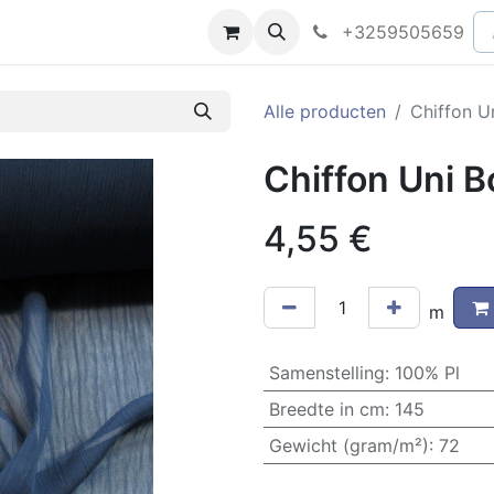
peningsuren
Faq
+3259505659
Alle producten
Chiffon U
Chiffon Uni 
4,55
€
m
Samenstelling
:
100% Pl
Breedte in cm
:
145
Gewicht (gram/m²)
:
72