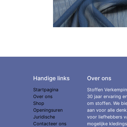
Handige links
Over ons
Startpagina
Stoffen Verkempin
Over ons
30 jaar ervaring e
Shop
om stoffen. We bie
Openingsuren
aan voor alle denk
Juridische
voor liefhebbers v
Contacteer ons
mogelijke kledings