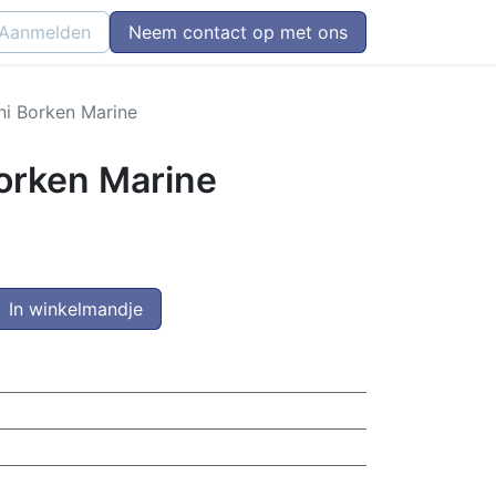
Aanmelden
Neem contact op met ons
ni Borken Marine
Borken Marine
In winkelmandje