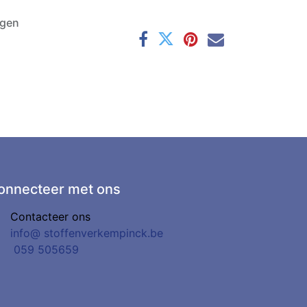
agen
onnecteer met ons
Contacteer ons
info@
stoffenverkempinck.be
0
59 505659