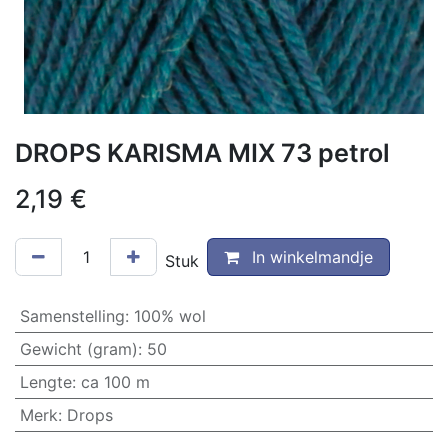
DROPS KARISMA MIX 73 petrol
2,19
€
In winkelmandje
Stuk
Samenstelling
:
100% wol
Gewicht (gram)
:
50
Lengte
:
ca 100 m
Merk
:
Drops