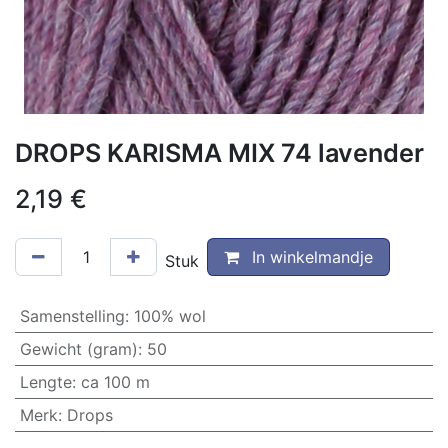
DROPS KARISMA MIX 74 lavender
2,19
€
In winkelmandje
Stuk
Samenstelling
:
100% wol
Gewicht (gram)
:
50
Lengte
:
ca 100 m
Merk
:
Drops