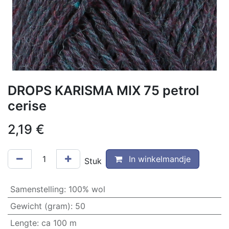
DROPS KARISMA MIX 75 petrol
cerise
2,19
€
In winkelmandje
Stuk
Samenstelling
:
100% wol
Gewicht (gram)
:
50
Lengte
:
ca 100 m