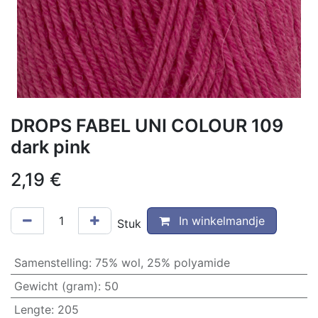
DROPS FABEL UNI COLOUR 109
dark pink
2,19
€
In winkelmandje
Stuk
Samenstelling
:
75% wol, 25% polyamide
Gewicht (gram)
:
50
Lengte
:
205