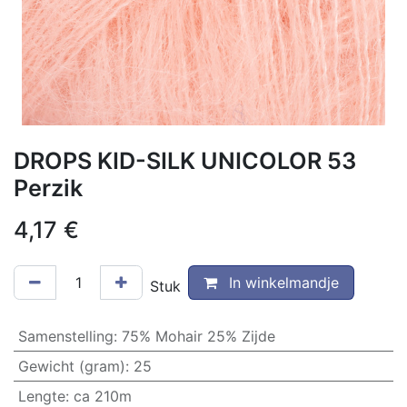
DROPS KID-SILK UNICOLOR 53
Perzik
4,17
€
In winkelmandje
Stuk
Samenstelling
:
75% Mohair 25% Zijde
Gewicht (gram)
:
25
Lengte
:
ca 210m