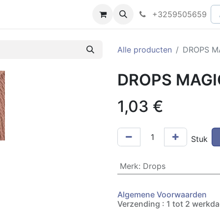
peningsuren
Faq
+3259505659
Alle producten
DROPS MA
DROPS MAGIC 
1,03
€
Stuk
Merk
:
Drops
Algemene Voorwaarden
Verzending : 1 tot 2 werkd