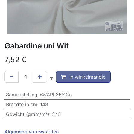
Gabardine uni Wit
7,52
€
In winkelmandje
m
Samenstelling
:
65%Pl 35%Co
Breedte in cm
:
148
Gewicht (gram/m²)
:
245
Algemene Voorwaarden