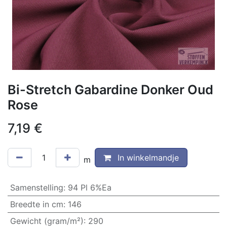
Bi-Stretch Gabardine Donker Oud
Rose
7,19
€
In winkelmandje
m
Samenstelling
:
94 Pl 6%Ea
Breedte in cm
:
146
Gewicht (gram/m²)
:
290