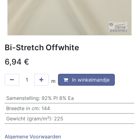
Bi-Stretch Offwhite
6,94
€
In winkelmandje
m
Samenstelling
:
92% Pl 8% Ea
Breedte in cm
:
144
Gewicht (gram/m²)
:
225
Algemene Voorwaarden