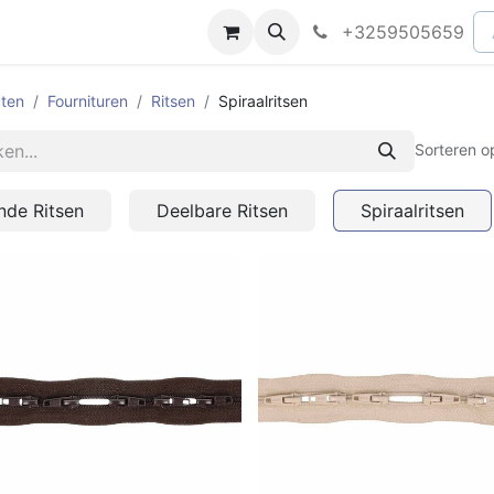
peningsuren
Faq
+3259505659
ten
Fournituren
Ritsen
Spiraalritsen
Sorteren o
inde Ritsen
Deelbare Ritsen
Spiraalritsen