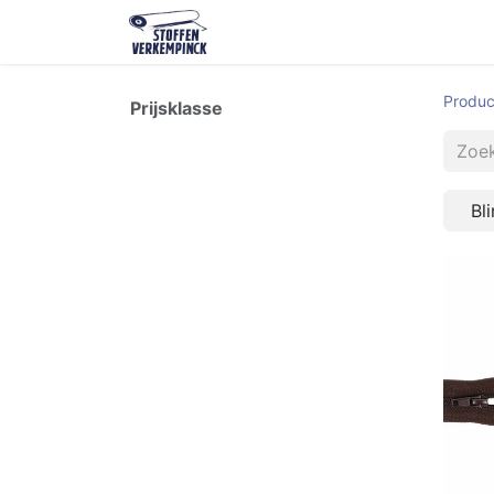
Shop
Contact
Over ons
O
Produc
Prijsklasse
Bl