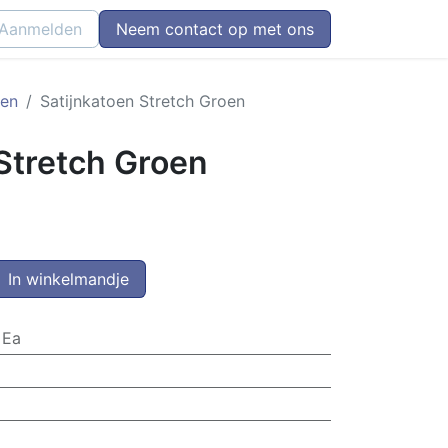
Aanmelden
Neem contact op met ons
oen
Satijnkatoen Stretch Groen
Stretch Groen
In winkelmandje
 Ea