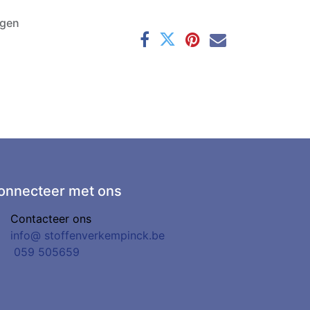
agen
onnecteer met ons
Contacteer ons
info@
stoffenverkempinck.be
0
59 505659