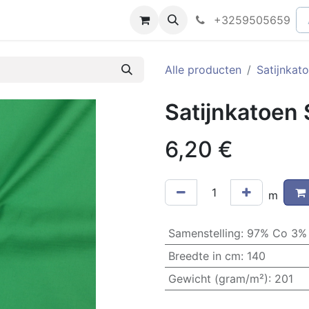
peningsuren
Faq
+3259505659
Alle producten
Satijnkat
Satijnkatoen 
6,20
€
m
Samenstelling
:
97% Co 3%
Breedte in cm
:
140
Gewicht (gram/m²)
:
201