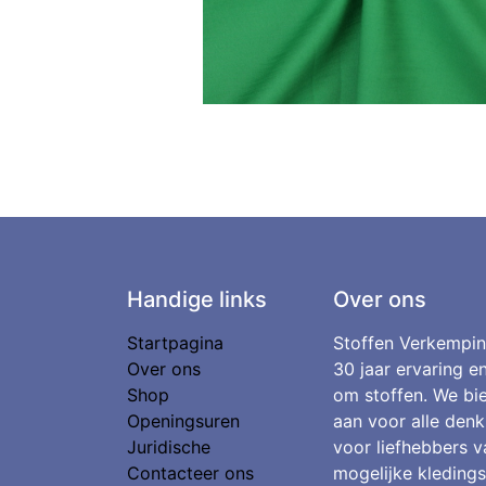
Handige links
Over ons
Startpagina
Stoffen Verkempin
Over ons
30 jaar ervaring e
Shop
om stoffen. We bie
Openingsuren
aan voor alle denk
Juridische
voor liefhebbers v
Contacteer ons
mogelijke kledings