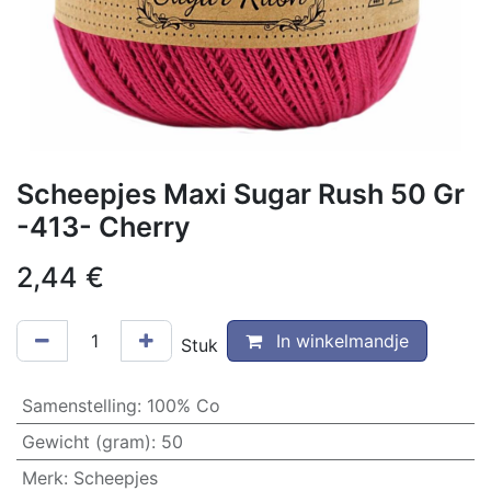
Scheepjes Maxi Sugar Rush 50 Gr
-413- Cherry
2,44
€
In winkelmandje
Stuk
Samenstelling
:
100% Co
Gewicht (gram)
:
50
Merk
:
Scheepjes