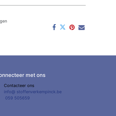
agen
onnecteer met ons
Contacteer ons
info@
stoffenverkempinck.be
0
59 505659