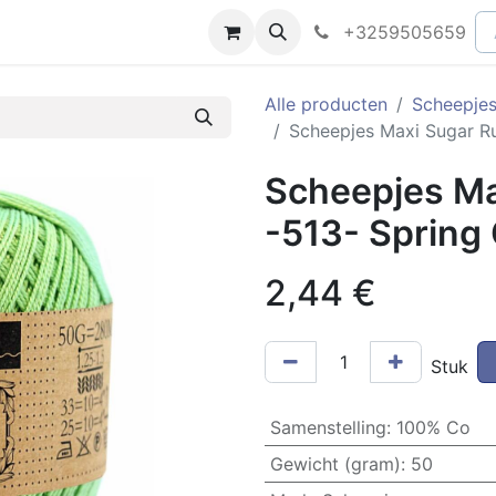
peningsuren
Faq
+3259505659
Alle producten
Scheepjes
Scheepjes Maxi Sugar Ru
Scheepjes Ma
-513- Spring
2,44
€
Stuk
Samenstelling
:
100% Co
Gewicht (gram)
:
50