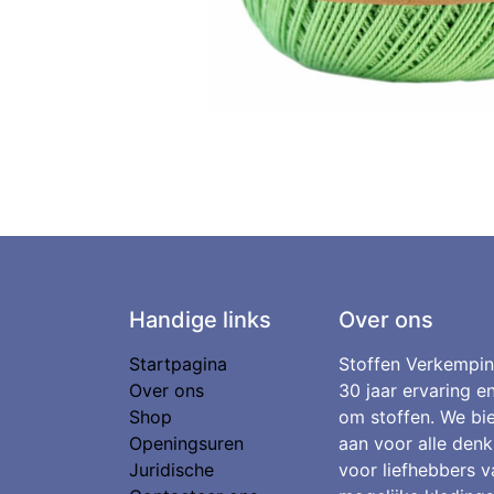
Handige links
Over ons
Startpagina
Stoffen Verkempin
Over ons
30 jaar ervaring e
Shop
om stoffen. We bie
Openingsuren
aan voor alle denk
Juridische
voor liefhebbers v