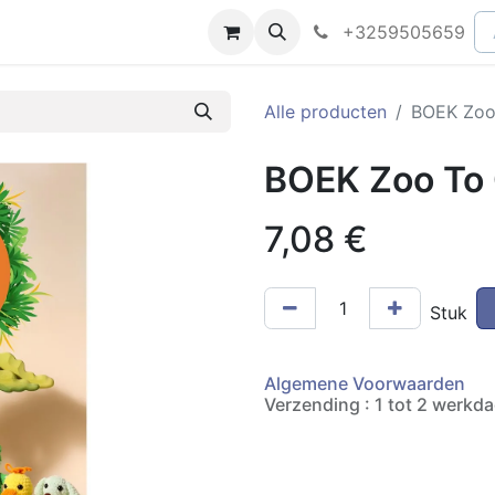
peningsuren
Faq
+3259505659
Alle producten
BOEK Zoo 
BOEK Zoo To 
7,08
€
Stuk
Algemene Voorwaarden
Verzending : 1 tot 2 werkd