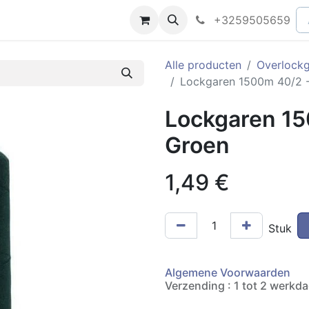
peningsuren
Faq
+3259505659
Alle producten
Overlock
Lockgaren 1500m 40/2 -
Lockgaren 15
Groen
1,49
€
Stuk
Algemene Voorwaarden
Verzending : 1 tot 2 werkd