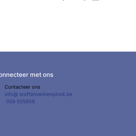
onnecteer met ons
Contacteer ons
info@
stoffenverkempinck.be
0
59 505659