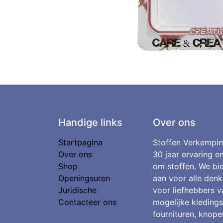
Handige links
Over ons
Startpagina
Stoffen Verkempin
Over ons
30 jaar ervaring e
Shop
om stoffen. We bie
Openingsuren
aan voor alle denk
Juridische
voor liefhebbers v
Contacteer ons
mogelijke kledings
fournituren, knopen