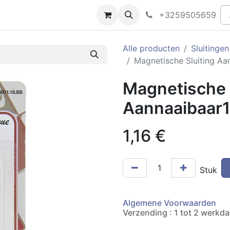
peningsuren
Faq
+3259505659
Alle producten
Sluitingen
Magnetische Sluiting A
Magnetische 
Aannaaibaar
1,16
€
Stuk
Algemene Voorwaarden
Verzending : 1 tot 2 werkd