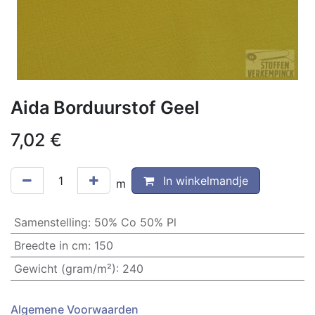
Aida Borduurstof Geel
7,02
€
In winkelmandje
m
Samenstelling
:
50% Co 50% Pl
Breedte in cm
:
150
Gewicht (gram/m²)
:
240
Algemene Voorwaarden