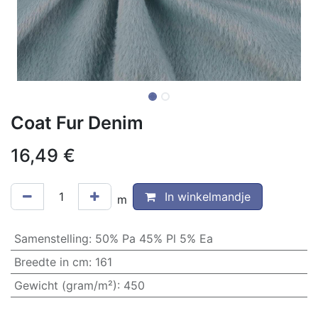
Coat Fur Denim
16,49
€
In winkelmandje
m
Samenstelling
:
50% Pa 45% Pl 5% Ea
Breedte in cm
:
161
Gewicht (gram/m²)
:
450