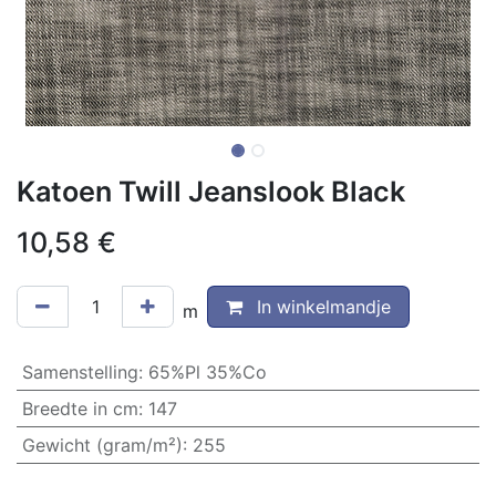
Katoen Twill Jeanslook Black
10,58
€
In winkelmandje
m
Samenstelling
:
65%Pl 35%Co
Breedte in cm
:
147
Gewicht (gram/m²)
:
255