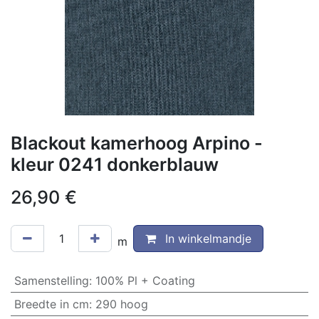
Blackout kamerhoog Arpino -
kleur 0241 donkerblauw
26,90
€
In winkelmandje
m
Samenstelling
:
100% Pl + Coating
Breedte in cm
:
290 hoog