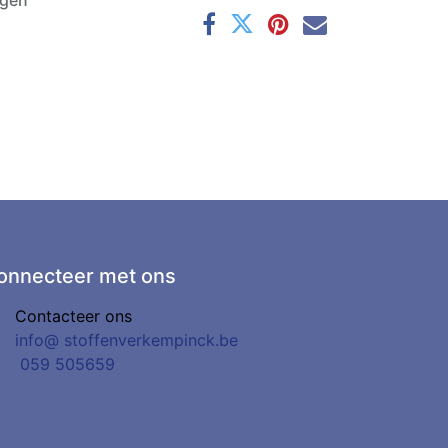
agen
onnecteer met ons
Contacteer ons
info@
stoffenverkempinck.be
0
59 505659