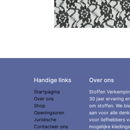
Handige links
Over ons
Startpagina
Stoffen Verkempin
Over ons
30 jaar ervaring e
Shop
om stoffen. We bie
Openingsuren
aan voor alle denk
Juridische
voor liefhebbers v
Contacteer ons
mogelijke kledings