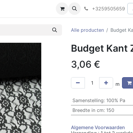
peningsuren
Faq
+3259505659
Alle producten
Budget Ka
Budget Kant 
3,06
€
m
Samenstelling
:
100% Pa
Breedte in cm
:
150
Algemene Voorwaarden